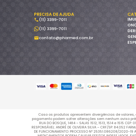
PRECISA DE AJUDA
CAT
IMU
(11) 3399-7011
ON
(11) 3399-7011
DER
GEN
contato@pharmed.com.br
ESP
Caso os produtos apresentem divergências de valores, 
pagamento podem sofrer alterações sem nenhum aviso pré
RUA DO BOSQUE, 1484 – SALAS 1512, 1513, 1514 e 1515 C
RESPONSÁVEL: ANDRÉ DE OLIVEIRA SILVA – CRF/SP: 84.052 FA
DE FUNCIONAMENTO: PROCESSO Nº 25351.086208/2020-19 AUT
MEDICAMENTOS PODEM CAUSAR EFEITOS INDESEJADOS. EV