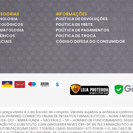
EGORIAS
INFORMAÇÕES
NOLOGIA
POLÍTICA DE DEVOLUÇÕES
COLÓGICOS
POLÍTICA DE FRETE
MATOLOGIA
POLÍTICA DE PAGAMENTOS
ÉRICOS
POLÍTICA DE TROCA
ECIAIS
CÓDIGO DEFESA DO CONSUMIDOR
o preço válido é o da Sacola de compras. Vendas sujeitas a análise e confirm
vio. PHARMED COMERCIO ONLINE DE PRODUTOS FARMACEUTICOS – NOME FANTASIA: 
EP: 01136-001 – BARRA FUNDA – SÃO PAULO – SP – HORÁRIO DE FUNCIONAMENTO: SEG
RMACÊUTICO SUBSTITUTO: LUAN GINGUERRA NEVES CRF-SP: 86.753 FARMACÊUTICO SU
ORIZAÇÃO/MS (AFE): 7.70838.5 CMVS: 55030801-477-011616-1-0. EM CASO DE 
ITE A AUTOMEDICAÇÃO: INFORME-SE COM O FARMACÊUTICO RDC 44/2009. MEDIC