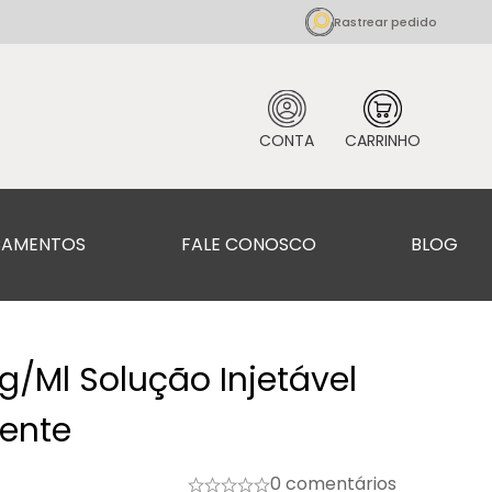
Rastrear pedido
CAMENTOS
FALE CONOSCO
BLOG
g/ml Solução Injetável
uente
0 comentários