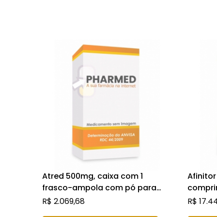
Atred 500mg, caixa com 1
Afinito
frasco-ampola com pó para
compri
solução de uso intravenoso
R$
2.069,68
R$
17.4