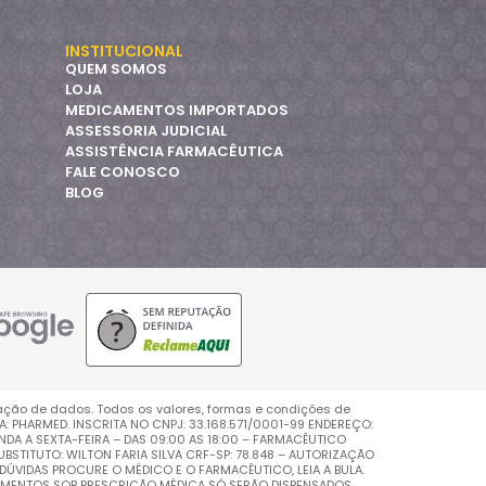
INSTITUCIONAL
QUEM SOMOS
LOJA
MEDICAMENTOS IMPORTADOS
ASSESSORIA JUDICIAL
ASSISTÊNCIA FARMACÊUTICA
FALE CONOSCO
BLOG
ação de dados. Todos os valores, formas e condições de
PHARMED. INSCRITA NO CNPJ: 33.168.571/0001-99 ENDEREÇO:
UNDA A SEXTA-FEIRA – DAS 09:00 AS 18:00 – FARMACÊUTICO
BSTITUTO: WILTON FARIA SILVA CRF-SP: 78.848 – AUTORIZAÇÃO
DÚVIDAS PROCURE O MÉDICO E O FARMACÊUTICO, LEIA A BULA.
AMENTOS SOB PRESCRIÇÃO MÉDICA SÓ SERÃO DISPENSADOS