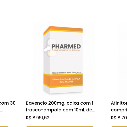
com 30
Bavencio 200mg, caixa com 1
Afinit
frasco-ampola com 10mL de
compr
inibe
solução de uso intravenoso
R$
8.961,62
R$
8.70