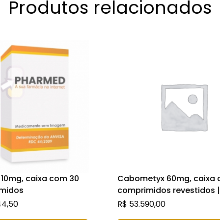
Produtos relacionados
r 10mg, caixa com 30
Cabometyx 60mg, caixa 
midos
comprimidos revestidos |
Levomalato de Cabozant
44,50
R$
53.590,00