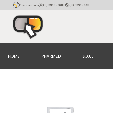
Fale conosco
(11) 3399-7011
|
(11) 3399-7011
HOME
PHARMED
LOJA