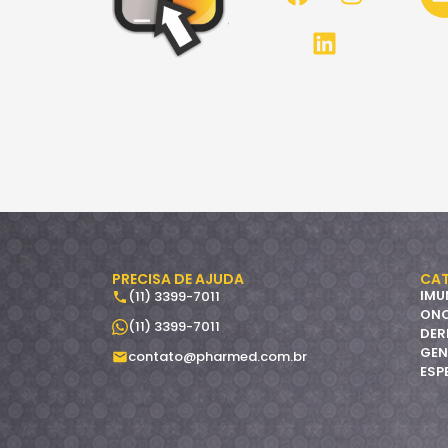
PRECISA DE AJUDA
CAT
IMU
(11) 3399-7011
ON
(11) 3399-7011
DER
GEN
contato@pharmed.com.br
ESP