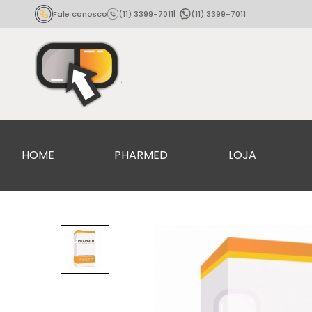
Fale conosco
(11) 3399-7011
|
(11) 3399-7011
HOME
PHARMED
LOJA