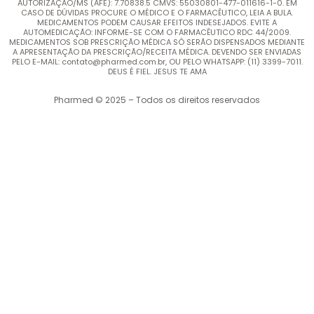
AUTORIZAÇÃO/MS (AFE): 7.70838.5 CMVS: 55030801-477-011616-1-0. EM
CASO DE DÚVIDAS PROCURE O MÉDICO E O FARMACÊUTICO, LEIA A BULA.
MEDICAMENTOS PODEM CAUSAR EFEITOS INDESEJADOS. EVITE A
AUTOMEDICAÇÃO: INFORME-SE COM O FARMACÊUTICO RDC 44/2009.
MEDICAMENTOS SOB PRESCRIÇÃO MÉDICA SÓ SERÃO DISPENSADOS MEDIANTE
A APRESENTAÇÃO DA PRESCRIÇÃO/RECEITA MÉDICA. DEVENDO SER ENVIADAS
PELO E-MAIL: contato@pharmed.com.br, OU PELO WHATSAPP: (11) 3399-7011.
DEUS É FIEL. JESUS TE AMA
Pharmed © 2025 – Todos os direitos reservados