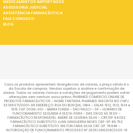
MEDICAMENTOS IMPORTADOS
ASSESSORIA JUDICIAL
ASSISTÊNCIA FARMACÊUTICA
FALE CONOSCO
BLOG
Caso os produtos apresentem divergências de valores, o preço válido é o
da Sacola de compras. Vendas sujeitas a análise e confirmação de
dados. Todos os valores, formas e condições de pagamento podem sofrer
alterações sem nenhum aviso prévio. PHARMED COMERCIO ONLINE DE
PRODUTOS FARMACEUTICOS – NOME FANTASIA: PHARMED. INSCRITA NO CNPJ:
33.168.571/0001-99 ENDEREÇO: RUA DO BOSQUE, 1484 – SALAS 1512, 1513, 1514 e
1515 CEP: 01136-001 – BARRA FUNDA – SÃO PAULO – SP – HORÁRIO DE
FUNCIONAMENTO: SEGUNDA A SEXTA-FEIRA – DAS 09:00 AS 18:00 –
FARMACÊUTICO RESPONSÁVEL: ANDRÉ DE OLIVEIRA SILVA – CRF/SP: 84.052
FARMACÊUTICO SUBSTITUTO: LUAN GINGUERRA NEVES CRF-SP: 86.753
FARMACÊUTICO SUBSTITUTO: WILTON FARIA SILVA CRF-SP: 78.848 –
AUTORIZAÇÃO DE FUNCIONAMENTO: PROCESSO Nº 25351.086208/2020-19