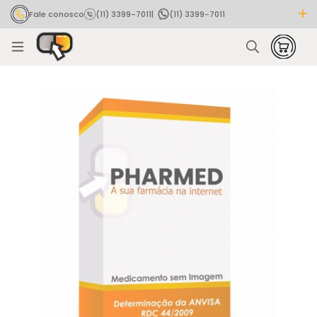
Fale conosco
(11) 3399-7011
|
(11) 3399-7011
Rastrear pedido