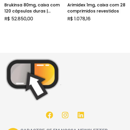
Brukinsa 80mg, caixa com
Arimidex 1mg, caixa com 28
120 cápsulas duras |
comprimidos revestidos
Zanubrutinibe
R$
52.850,00
R$
1.078,16