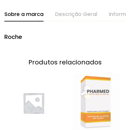
Sobre a marca
Descrição Geral
Informa
Roche
Produtos relacionados