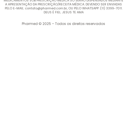
MEDICAMENTOS SOB PRESCRIÇÃO MÉDICA SÓ SERÃO DISPENSADOS MEDIANTE
A APRESENTAÇÃO DA PRESCRIÇÃO/RECEITA MÉDICA. DEVENDO SER ENVIADAS
PELO E-MAIL: contato@pharmed.com.br, OU PELO WHATSAPP: (11) 3399-7011.
DEUS É FIEL. JESUS TE AMA
Pharmed © 2025 – Todos os direitos reservados