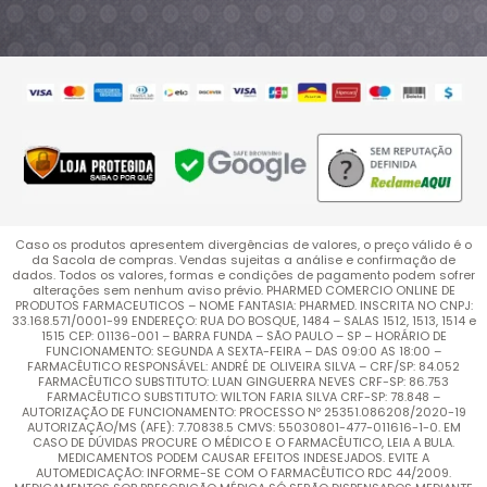
Caso os produtos apresentem divergências de valores, o preço válido é o
da Sacola de compras. Vendas sujeitas a análise e confirmação de
dados. Todos os valores, formas e condições de pagamento podem sofrer
alterações sem nenhum aviso prévio. PHARMED COMERCIO ONLINE DE
PRODUTOS FARMACEUTICOS – NOME FANTASIA: PHARMED. INSCRITA NO CNPJ:
33.168.571/0001-99 ENDEREÇO: RUA DO BOSQUE, 1484 – SALAS 1512, 1513, 1514 e
1515 CEP: 01136-001 – BARRA FUNDA – SÃO PAULO – SP – HORÁRIO DE
FUNCIONAMENTO: SEGUNDA A SEXTA-FEIRA – DAS 09:00 AS 18:00 –
FARMACÊUTICO RESPONSÁVEL: ANDRÉ DE OLIVEIRA SILVA – CRF/SP: 84.052
FARMACÊUTICO SUBSTITUTO: LUAN GINGUERRA NEVES CRF-SP: 86.753
FARMACÊUTICO SUBSTITUTO: WILTON FARIA SILVA CRF-SP: 78.848 –
AUTORIZAÇÃO DE FUNCIONAMENTO: PROCESSO Nº 25351.086208/2020-19
AUTORIZAÇÃO/MS (AFE): 7.70838.5 CMVS: 55030801-477-011616-1-0. EM
CASO DE DÚVIDAS PROCURE O MÉDICO E O FARMACÊUTICO, LEIA A BULA.
MEDICAMENTOS PODEM CAUSAR EFEITOS INDESEJADOS. EVITE A
AUTOMEDICAÇÃO: INFORME-SE COM O FARMACÊUTICO RDC 44/2009.