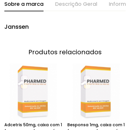
Sobre a marca
Descrição Geral
Informa
Janssen
Produtos relacionados
Adcetris 50mg, caixa com 1
Besponsa 1mg, caixa com 1