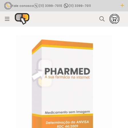
Fale conosco
(11) 3399-7011
|
(11) 3399-7011
Rastrear pedido