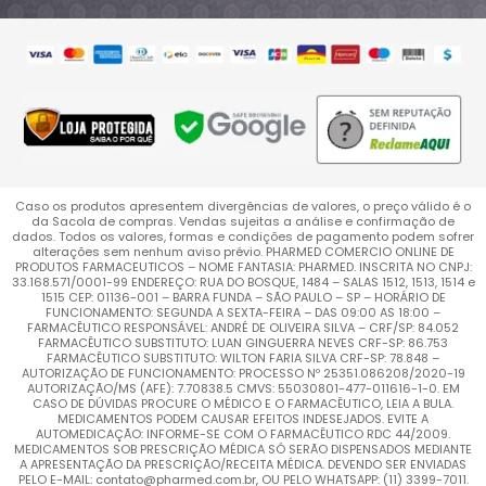
Caso os produtos apresentem divergências de valores, o preço válido é o
da Sacola de compras. Vendas sujeitas a análise e confirmação de
dados. Todos os valores, formas e condições de pagamento podem sofrer
alterações sem nenhum aviso prévio. PHARMED COMERCIO ONLINE DE
PRODUTOS FARMACEUTICOS – NOME FANTASIA: PHARMED. INSCRITA NO CNPJ:
33.168.571/0001-99 ENDEREÇO: RUA DO BOSQUE, 1484 – SALAS 1512, 1513, 1514 e
1515 CEP: 01136-001 – BARRA FUNDA – SÃO PAULO – SP – HORÁRIO DE
FUNCIONAMENTO: SEGUNDA A SEXTA-FEIRA – DAS 09:00 AS 18:00 –
FARMACÊUTICO RESPONSÁVEL: ANDRÉ DE OLIVEIRA SILVA – CRF/SP: 84.052
FARMACÊUTICO SUBSTITUTO: LUAN GINGUERRA NEVES CRF-SP: 86.753
FARMACÊUTICO SUBSTITUTO: WILTON FARIA SILVA CRF-SP: 78.848 –
AUTORIZAÇÃO DE FUNCIONAMENTO: PROCESSO Nº 25351.086208/2020-19
AUTORIZAÇÃO/MS (AFE): 7.70838.5 CMVS: 55030801-477-011616-1-0. EM
CASO DE DÚVIDAS PROCURE O MÉDICO E O FARMACÊUTICO, LEIA A BULA.
MEDICAMENTOS PODEM CAUSAR EFEITOS INDESEJADOS. EVITE A
AUTOMEDICAÇÃO: INFORME-SE COM O FARMACÊUTICO RDC 44/2009.
MEDICAMENTOS SOB PRESCRIÇÃO MÉDICA SÓ SERÃO DISPENSADOS MEDIANTE
A APRESENTAÇÃO DA PRESCRIÇÃO/RECEITA MÉDICA. DEVENDO SER ENVIADAS
PELO E-MAIL: contato@pharmed.com.br, OU PELO WHATSAPP: (11) 3399-7011.