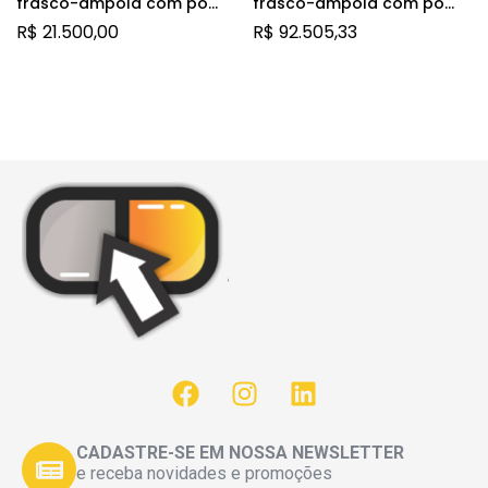
frasco-ampola com pó
frasco-ampola com pó
para solução de uso
para solução de uso
R$
21.500,00
R$
92.505,33
intravenoso
intravenoso
CADASTRE-SE EM NOSSA NEWSLETTER
e receba novidades e promoções