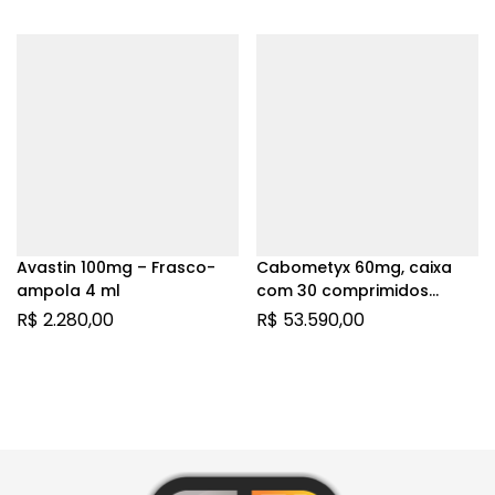
Avastin 100mg – Frasco-
Cabometyx 60mg, caixa
ampola 4 ml
com 30 comprimidos
revestidos | Levomalato
R$
2.280,00
R$
53.590,00
de Cabozantinibe