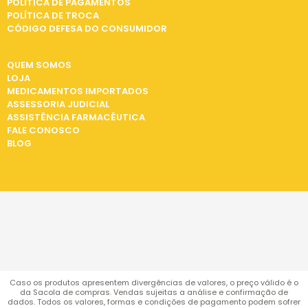
POLÍTICA DE PAGAMENTOS
POLÍTICA DE TROCA
CÓDIGO DEFESA DO CONSUMIDOR
INSTITUCIONAL
QUEM SOMOS
LOJA
MEDICAMENTOS IMPORTADOS
ASSESSORIA JUDICIAL
ASSISTÊNCIA FARMACÊUTICA
FALE CONOSCO
BLOG
Caso os produtos apresentem divergências de valores, o preço válido é o
da Sacola de compras. Vendas sujeitas a análise e confirmação de
dados. Todos os valores, formas e condições de pagamento podem sofrer