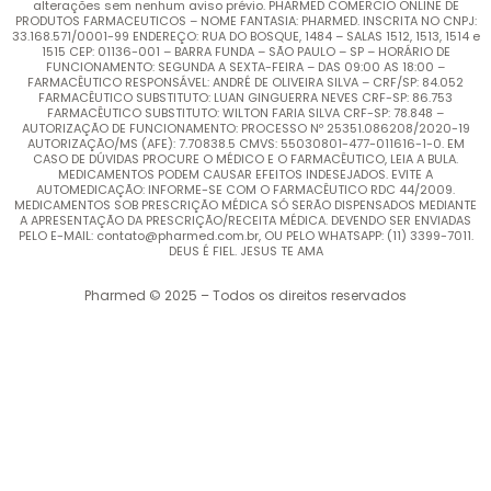
alterações sem nenhum aviso prévio. PHARMED COMERCIO ONLINE DE
PRODUTOS FARMACEUTICOS – NOME FANTASIA: PHARMED. INSCRITA NO CNPJ:
33.168.571/0001-99 ENDEREÇO: RUA DO BOSQUE, 1484 – SALAS 1512, 1513, 1514 e
1515 CEP: 01136-001 – BARRA FUNDA – SÃO PAULO – SP – HORÁRIO DE
FUNCIONAMENTO: SEGUNDA A SEXTA-FEIRA – DAS 09:00 AS 18:00 –
FARMACÊUTICO RESPONSÁVEL: ANDRÉ DE OLIVEIRA SILVA – CRF/SP: 84.052
FARMACÊUTICO SUBSTITUTO: LUAN GINGUERRA NEVES CRF-SP: 86.753
FARMACÊUTICO SUBSTITUTO: WILTON FARIA SILVA CRF-SP: 78.848 –
AUTORIZAÇÃO DE FUNCIONAMENTO: PROCESSO Nº 25351.086208/2020-19
AUTORIZAÇÃO/MS (AFE): 7.70838.5 CMVS: 55030801-477-011616-1-0. EM
CASO DE DÚVIDAS PROCURE O MÉDICO E O FARMACÊUTICO, LEIA A BULA.
MEDICAMENTOS PODEM CAUSAR EFEITOS INDESEJADOS. EVITE A
AUTOMEDICAÇÃO: INFORME-SE COM O FARMACÊUTICO RDC 44/2009.
MEDICAMENTOS SOB PRESCRIÇÃO MÉDICA SÓ SERÃO DISPENSADOS MEDIANTE
A APRESENTAÇÃO DA PRESCRIÇÃO/RECEITA MÉDICA. DEVENDO SER ENVIADAS
PELO E-MAIL: contato@pharmed.com.br, OU PELO WHATSAPP: (11) 3399-7011.
DEUS É FIEL. JESUS TE AMA
Pharmed © 2025 – Todos os direitos reservados