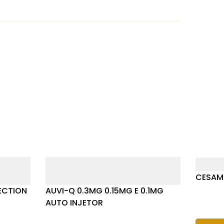
CESAME
ECTION
AUVI-Q 0.3MG 0.15MG E 0.1MG
AUTO INJETOR