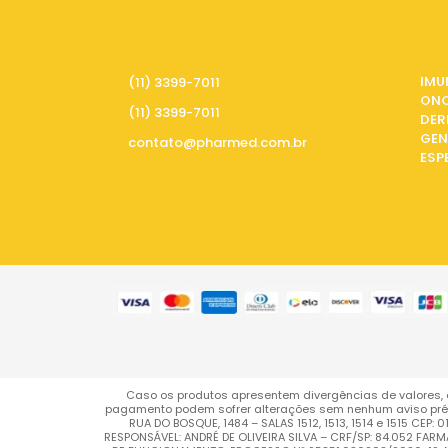
PRECISA DE AJUDA
CAT
IMU
(11) 3399-7011
ON
(11) 3399-7011
DER
GEN
contato@pharmed.com.br
ESP
Caso os produtos apresentem divergências de valores, 
pagamento podem sofrer alterações sem nenhum aviso pré
RUA DO BOSQUE, 1484 – SALAS 1512, 1513, 1514 e 1515 C
RESPONSÁVEL: ANDRÉ DE OLIVEIRA SILVA – CRF/SP: 84.052 FA