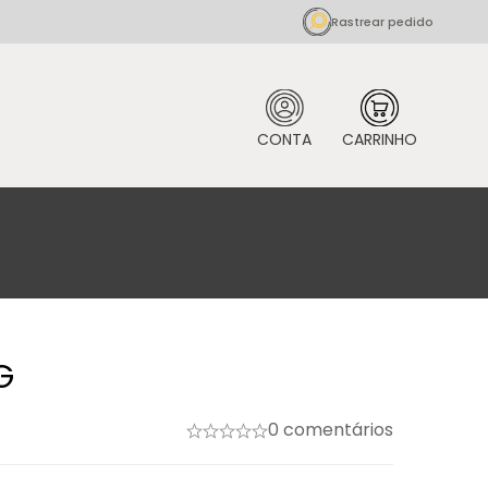
Rastrear pedido
G
0 comentários