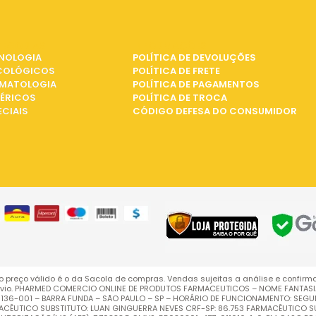
EGORIAS
INFORMAÇÕES
NOLOGIA
POLÍTICA DE DEVOLUÇÕES
COLÓGICOS
POLÍTICA DE FRETE
MATOLOGIA
POLÍTICA DE PAGAMENTOS
ÉRICOS
POLÍTICA DE TROCA
ECIAIS
CÓDIGO DEFESA DO CONSUMIDOR
o preço válido é o da Sacola de compras. Vendas sujeitas a análise e confirm
vio. PHARMED COMERCIO ONLINE DE PRODUTOS FARMACEUTICOS – NOME FANTASIA: 
EP: 01136-001 – BARRA FUNDA – SÃO PAULO – SP – HORÁRIO DE FUNCIONAMENTO: SEG
RMACÊUTICO SUBSTITUTO: LUAN GINGUERRA NEVES CRF-SP: 86.753 FARMACÊUTICO SU