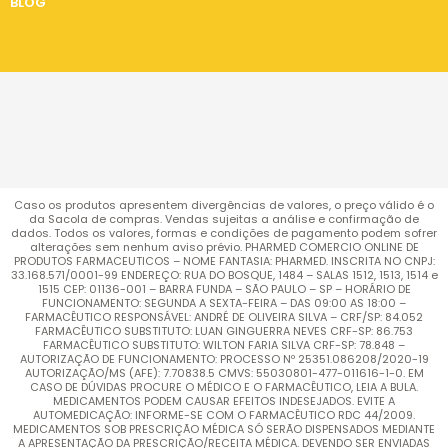
BLOG
Caso os produtos apresentem divergências de valores, o preço válido é o
da Sacola de compras. Vendas sujeitas a análise e confirmação de
dados. Todos os valores, formas e condições de pagamento podem sofrer
alterações sem nenhum aviso prévio. PHARMED COMERCIO ONLINE DE
PRODUTOS FARMACEUTICOS – NOME FANTASIA: PHARMED. INSCRITA NO CNPJ:
33.168.571/0001-99 ENDEREÇO: RUA DO BOSQUE, 1484 – SALAS 1512, 1513, 1514 e
1515 CEP: 01136-001 – BARRA FUNDA – SÃO PAULO – SP – HORÁRIO DE
FUNCIONAMENTO: SEGUNDA A SEXTA-FEIRA – DAS 09:00 AS 18:00 –
FARMACÊUTICO RESPONSÁVEL: ANDRÉ DE OLIVEIRA SILVA – CRF/SP: 84.052
FARMACÊUTICO SUBSTITUTO: LUAN GINGUERRA NEVES CRF-SP: 86.753
FARMACÊUTICO SUBSTITUTO: WILTON FARIA SILVA CRF-SP: 78.848 –
AUTORIZAÇÃO DE FUNCIONAMENTO: PROCESSO Nº 25351.086208/2020-19
AUTORIZAÇÃO/MS (AFE): 7.70838.5 CMVS: 55030801-477-011616-1-0. EM
CASO DE DÚVIDAS PROCURE O MÉDICO E O FARMACÊUTICO, LEIA A BULA.
MEDICAMENTOS PODEM CAUSAR EFEITOS INDESEJADOS. EVITE A
AUTOMEDICAÇÃO: INFORME-SE COM O FARMACÊUTICO RDC 44/2009.
MEDICAMENTOS SOB PRESCRIÇÃO MÉDICA SÓ SERÃO DISPENSADOS MEDIANTE
A APRESENTAÇÃO DA PRESCRIÇÃO/RECEITA MÉDICA. DEVENDO SER ENVIADAS