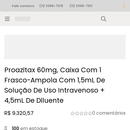
Fale conosco
(11) 3399-7011
|
(11) 3399-7011
Rastrear pedido
Proazitax 60mg, Caixa Com 1
Frasco-Ampola Com 1,5mL De
Solução De Uso Intravenoso +
4,5mL De Diluente
R$
9.320,57
0 comentários
100
em estoque