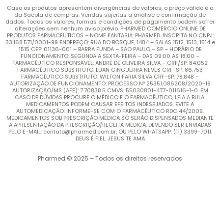
Caso os produtos apresentem divergências de valores, o preço válido é o
da Sacola de compras. Vendas sujeitas a análise e confirmação de
dados. Todos os valores, formas e condições de pagamento podem sofrer
alterações sem nenhum aviso prévio. PHARMED COMERCIO ONLINE DE
PRODUTOS FARMACEUTICOS – NOME FANTASIA: PHARMED. INSCRITA NO CNPJ:
33.168.571/0001-99 ENDEREÇO: RUA DO BOSQUE, 1484 – SALAS 1512, 1513, 1514 e
1515 CEP: 01136-001 – BARRA FUNDA – SÃO PAULO – SP – HORÁRIO DE
FUNCIONAMENTO: SEGUNDA A SEXTA-FEIRA – DAS 09:00 AS 18:00 –
FARMACÊUTICO RESPONSÁVEL: ANDRÉ DE OLIVEIRA SILVA – CRF/SP: 84.052
FARMACÊUTICO SUBSTITUTO: LUAN GINGUERRA NEVES CRF-SP: 86.753
FARMACÊUTICO SUBSTITUTO: WILTON FARIA SILVA CRF-SP: 78.848 –
AUTORIZAÇÃO DE FUNCIONAMENTO: PROCESSO Nº 25351.086208/2020-19
AUTORIZAÇÃO/MS (AFE): 7.70838.5 CMVS: 55030801-477-011616-1-0. EM
CASO DE DÚVIDAS PROCURE O MÉDICO E O FARMACÊUTICO, LEIA A BULA.
MEDICAMENTOS PODEM CAUSAR EFEITOS INDESEJADOS. EVITE A
AUTOMEDICAÇÃO: INFORME-SE COM O FARMACÊUTICO RDC 44/2009.
MEDICAMENTOS SOB PRESCRIÇÃO MÉDICA SÓ SERÃO DISPENSADOS MEDIANTE
A APRESENTAÇÃO DA PRESCRIÇÃO/RECEITA MÉDICA. DEVENDO SER ENVIADAS
PELO E-MAIL: contato@pharmed.com.br, OU PELO WHATSAPP: (11) 3399-7011.
DEUS É FIEL. JESUS TE AMA
Pharmed © 2025 – Todos os direitos reservados