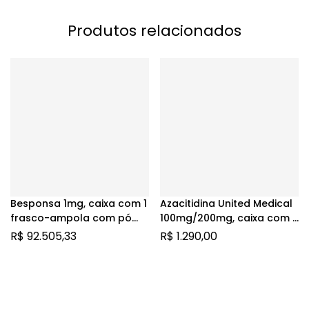
Produtos relacionados
Besponsa 1mg, caixa com 1
Azacitidina United Medical
frasco-ampola com pó
100mg/200mg, caixa com 1
para solução de uso
frasco-ampola com pó
R$
92.505,33
R$
1.290,00
intravenoso
para suspensão