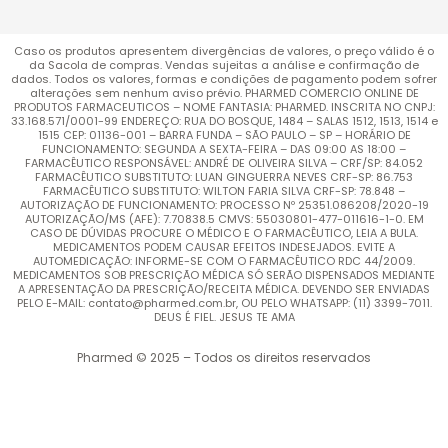
Caso os produtos apresentem divergências de valores, o preço válido é o
da Sacola de compras. Vendas sujeitas a análise e confirmação de
dados. Todos os valores, formas e condições de pagamento podem sofrer
alterações sem nenhum aviso prévio. PHARMED COMERCIO ONLINE DE
PRODUTOS FARMACEUTICOS – NOME FANTASIA: PHARMED. INSCRITA NO CNPJ:
33.168.571/0001-99 ENDEREÇO: RUA DO BOSQUE, 1484 – SALAS 1512, 1513, 1514 e
1515 CEP: 01136-001 – BARRA FUNDA – SÃO PAULO – SP – HORÁRIO DE
FUNCIONAMENTO: SEGUNDA A SEXTA-FEIRA – DAS 09:00 AS 18:00 –
FARMACÊUTICO RESPONSÁVEL: ANDRÉ DE OLIVEIRA SILVA – CRF/SP: 84.052
FARMACÊUTICO SUBSTITUTO: LUAN GINGUERRA NEVES CRF-SP: 86.753
FARMACÊUTICO SUBSTITUTO: WILTON FARIA SILVA CRF-SP: 78.848 –
AUTORIZAÇÃO DE FUNCIONAMENTO: PROCESSO Nº 25351.086208/2020-19
AUTORIZAÇÃO/MS (AFE): 7.70838.5 CMVS: 55030801-477-011616-1-0. EM
CASO DE DÚVIDAS PROCURE O MÉDICO E O FARMACÊUTICO, LEIA A BULA.
MEDICAMENTOS PODEM CAUSAR EFEITOS INDESEJADOS. EVITE A
AUTOMEDICAÇÃO: INFORME-SE COM O FARMACÊUTICO RDC 44/2009.
MEDICAMENTOS SOB PRESCRIÇÃO MÉDICA SÓ SERÃO DISPENSADOS MEDIANTE
A APRESENTAÇÃO DA PRESCRIÇÃO/RECEITA MÉDICA. DEVENDO SER ENVIADAS
PELO E-MAIL: contato@pharmed.com.br, OU PELO WHATSAPP: (11) 3399-7011.
DEUS É FIEL. JESUS TE AMA
Pharmed © 2025 – Todos os direitos reservados