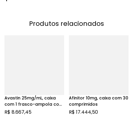
Produtos relacionados
Avastin 25mg/mL, caixa
Afinitor 10mg, caixa com 30
com 1 frasco-ampola com
comprimidos
16mL de solução de uso
R$
8.667,45
R$
17.444,50
intravenoso