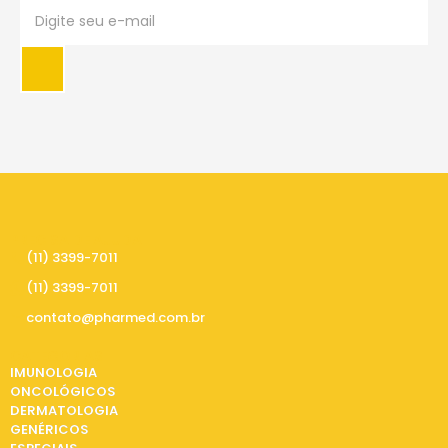
PRECISA DE AJUDA
(11) 3399-7011
(11) 3399-7011
contato@pharmed.com.br
CATEGORIAS
IMUNOLOGIA
ONCOLÓGICOS
DERMATOLOGIA
GENÉRICOS