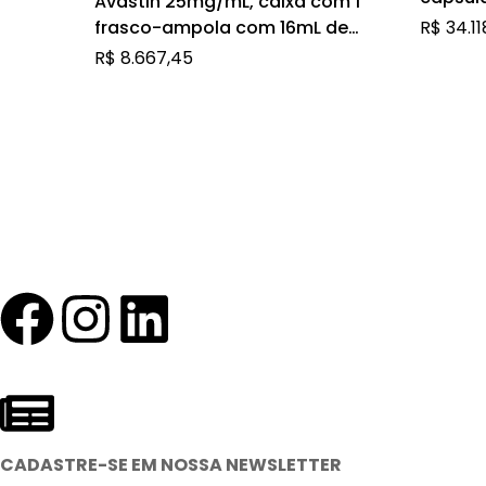
Avastin 25mg/mL, caixa com 1
frasco-ampola com 16mL de
R$
34.11
solução de uso intravenoso
R$
8.667,45
CADASTRE-SE EM NOSSA NEWSLETTER