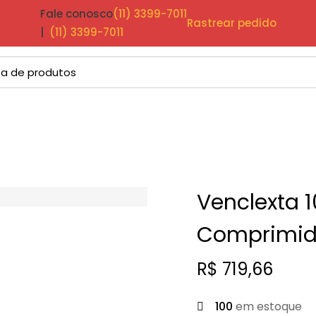
Fale conosco
(11) 3399-7011
Rastrear pedido
|
(11) 3399-7011
Venclexta 
Comprimid
R$
719,66
100
em estoque