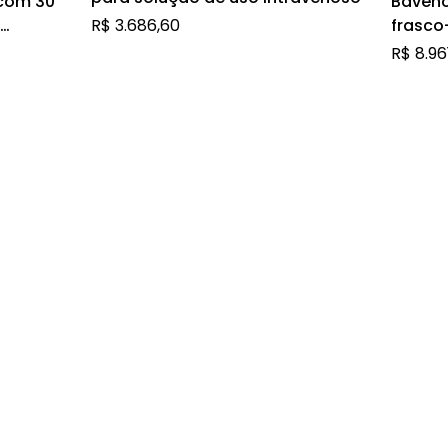
com 30
Bavenc
R$
3.686,60
frasco
inibe
soluçã
R$
8.96