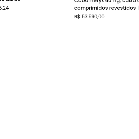
Cabometyx 60mg, caixa 
8,24
comprimidos revestidos |
Levomalato de Cabozant
R$
53.590,00