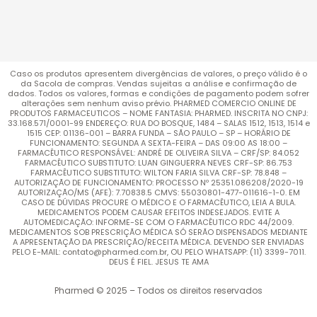
Caso os produtos apresentem divergências de valores, o preço válido é o
da Sacola de compras. Vendas sujeitas a análise e confirmação de
dados. Todos os valores, formas e condições de pagamento podem sofrer
alterações sem nenhum aviso prévio. PHARMED COMERCIO ONLINE DE
PRODUTOS FARMACEUTICOS – NOME FANTASIA: PHARMED. INSCRITA NO CNPJ:
33.168.571/0001-99 ENDEREÇO: RUA DO BOSQUE, 1484 – SALAS 1512, 1513, 1514 e
1515 CEP: 01136-001 – BARRA FUNDA – SÃO PAULO – SP – HORÁRIO DE
FUNCIONAMENTO: SEGUNDA A SEXTA-FEIRA – DAS 09:00 AS 18:00 –
FARMACÊUTICO RESPONSÁVEL: ANDRÉ DE OLIVEIRA SILVA – CRF/SP: 84.052
FARMACÊUTICO SUBSTITUTO: LUAN GINGUERRA NEVES CRF-SP: 86.753
FARMACÊUTICO SUBSTITUTO: WILTON FARIA SILVA CRF-SP: 78.848 –
AUTORIZAÇÃO DE FUNCIONAMENTO: PROCESSO Nº 25351.086208/2020-19
AUTORIZAÇÃO/MS (AFE): 7.70838.5 CMVS: 55030801-477-011616-1-0. EM
CASO DE DÚVIDAS PROCURE O MÉDICO E O FARMACÊUTICO, LEIA A BULA.
MEDICAMENTOS PODEM CAUSAR EFEITOS INDESEJADOS. EVITE A
AUTOMEDICAÇÃO: INFORME-SE COM O FARMACÊUTICO RDC 44/2009.
MEDICAMENTOS SOB PRESCRIÇÃO MÉDICA SÓ SERÃO DISPENSADOS MEDIANTE
A APRESENTAÇÃO DA PRESCRIÇÃO/RECEITA MÉDICA. DEVENDO SER ENVIADAS
PELO E-MAIL: contato@pharmed.com.br, OU PELO WHATSAPP: (11) 3399-7011.
DEUS É FIEL. JESUS TE AMA
Pharmed © 2025 – Todos os direitos reservados