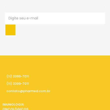
PRECISA DE AJUDA
(11) 3399-7011
(11) 3399-7011
contato@pharmed.com.br
CATEGORIAS
IMUNOLOGIA
ONCOLÓGICOS