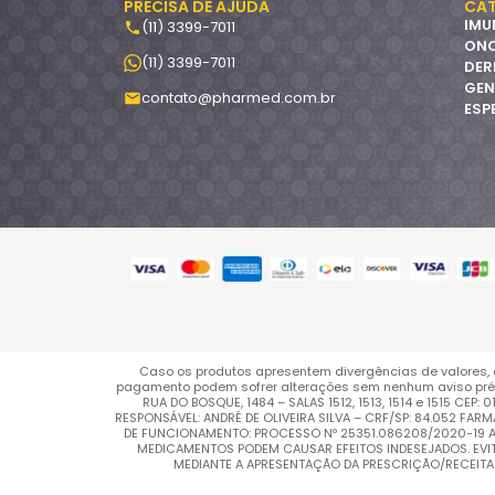
PRECISA DE AJUDA
CAT
IMU
(11) 3399-7011
ON
(11) 3399-7011
DER
GEN
contato@pharmed.com.br
ESP
Caso os produtos apresentem divergências de valores, 
pagamento podem sofrer alterações sem nenhum aviso pré
RUA DO BOSQUE, 1484 – SALAS 1512, 1513, 1514 e 1515 C
RESPONSÁVEL: ANDRÉ DE OLIVEIRA SILVA – CRF/SP: 84.052 FA
DE FUNCIONAMENTO: PROCESSO Nº 25351.086208/2020-19 AUT
MEDICAMENTOS PODEM CAUSAR EFEITOS INDESEJADOS. EV
MEDIANTE A APRESENTAÇÃO DA PRESCRIÇÃO/RECEITA MÉ