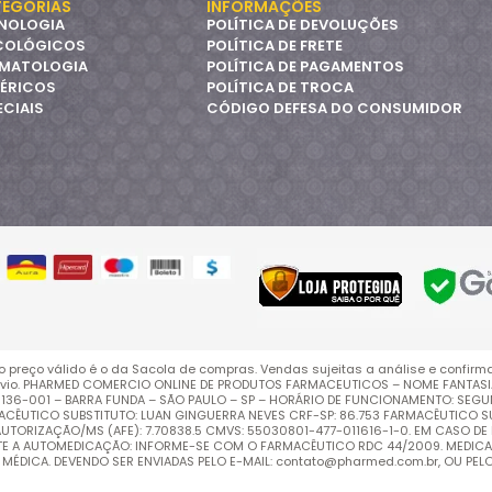
EGORIAS
INFORMAÇÕES
NOLOGIA
POLÍTICA DE DEVOLUÇÕES
COLÓGICOS
POLÍTICA DE FRETE
MATOLOGIA
POLÍTICA DE PAGAMENTOS
ÉRICOS
POLÍTICA DE TROCA
ECIAIS
CÓDIGO DEFESA DO CONSUMIDOR
o preço válido é o da Sacola de compras. Vendas sujeitas a análise e confirm
vio. PHARMED COMERCIO ONLINE DE PRODUTOS FARMACEUTICOS – NOME FANTASIA: 
EP: 01136-001 – BARRA FUNDA – SÃO PAULO – SP – HORÁRIO DE FUNCIONAMENTO: SEG
RMACÊUTICO SUBSTITUTO: LUAN GINGUERRA NEVES CRF-SP: 86.753 FARMACÊUTICO SU
ORIZAÇÃO/MS (AFE): 7.70838.5 CMVS: 55030801-477-011616-1-0. EM CASO DE 
ITE A AUTOMEDICAÇÃO: INFORME-SE COM O FARMACÊUTICO RDC 44/2009. MEDIC
DICA. DEVENDO SER ENVIADAS PELO E-MAIL: contato@pharmed.com.br, OU PELO WH