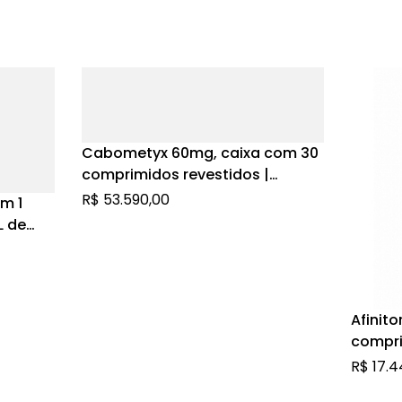
Cabometyx 60mg, caixa com 30
comprimidos revestidos |
Levomalato de Cabozantinibe
R$
53.590,00
m 1
L de
so + 1
L de
Afinit
compr
R$
17.4