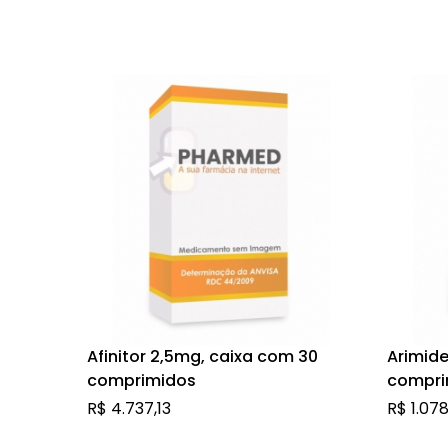
Afinitor 2,5mg, caixa com 30
Arimide
comprimidos
compri
R$
4.737,13
R$
1.078