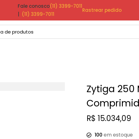
Fale conosco
(11) 3399-7011
Rastrear pedido
|
(11) 3399-7011
Zytiga 250
Comprimid
R$
15.034,09
100
em estoque