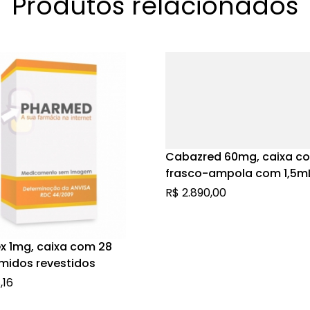
Produtos relacionados
Cabazred 60mg, caixa co
frasco-ampola com 1,5m
solução de uso intraveno
R$
2.890,00
frasco-ampola com 4,5m
diluente
x 1mg, caixa com 28
midos revestidos
,16