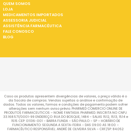
QUEM SOMOS
LOJA
MEDICAMENTOS IMPORTADOS
ASSESSORIA JUDICIAL
ASSISTÊNCIA FARMACÊUTICA
FALE CONOSCO
BLOG
Caso os produtos apresentem divergências de valores, o preço válido é o
da Sacola de compras. Vendas sujeitas a análise e confirmação de
dados. Todos os valores, formas e condições de pagamento podem sofrer
alterações sem nenhum aviso prévio. PHARMED COMERCIO ONLINE DE
PRODUTOS FARMACEUTICOS – NOME FANTASIA: PHARMED. INSCRITA NO CNPJ:
33.168.571/0001-99 ENDEREÇO: RUA DO BOSQUE, 1484 – SALAS 1512, 1513, 1514 e
1515 CEP: 01136-001 – BARRA FUNDA – SÃO PAULO – SP – HORÁRIO DE
FUNCIONAMENTO: SEGUNDA A SEXTA-FEIRA – DAS 09:00 AS 18:00 –
FARMACÊUTICO RESPONSÁVEL: ANDRÉ DE OLIVEIRA SILVA – CRF/SP: 84.052