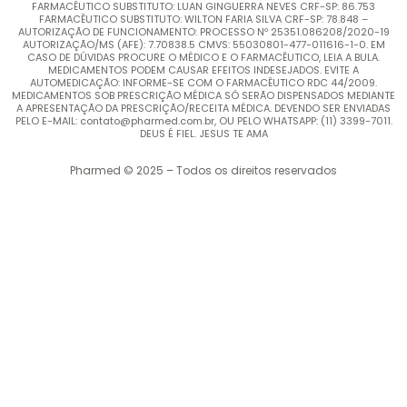
FARMACÊUTICO SUBSTITUTO: LUAN GINGUERRA NEVES CRF-SP: 86.753
FARMACÊUTICO SUBSTITUTO: WILTON FARIA SILVA CRF-SP: 78.848 –
AUTORIZAÇÃO DE FUNCIONAMENTO: PROCESSO Nº 25351.086208/2020-19
AUTORIZAÇÃO/MS (AFE): 7.70838.5 CMVS: 55030801-477-011616-1-0. EM
CASO DE DÚVIDAS PROCURE O MÉDICO E O FARMACÊUTICO, LEIA A BULA.
MEDICAMENTOS PODEM CAUSAR EFEITOS INDESEJADOS. EVITE A
AUTOMEDICAÇÃO: INFORME-SE COM O FARMACÊUTICO RDC 44/2009.
MEDICAMENTOS SOB PRESCRIÇÃO MÉDICA SÓ SERÃO DISPENSADOS MEDIANTE
A APRESENTAÇÃO DA PRESCRIÇÃO/RECEITA MÉDICA. DEVENDO SER ENVIADAS
PELO E-MAIL: contato@pharmed.com.br, OU PELO WHATSAPP: (11) 3399-7011.
DEUS É FIEL. JESUS TE AMA
Pharmed © 2025 – Todos os direitos reservados