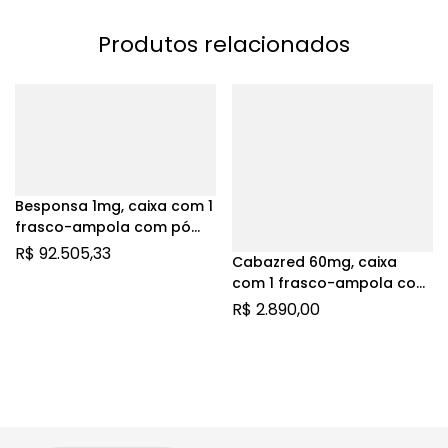
Produtos relacionados
Besponsa 1mg, caixa com 1
frasco-ampola com pó
para solução de uso
R$
92.505,33
Cabazred 60mg, caixa
intravenoso
com 1 frasco-ampola com
1,5mL de solução de uso
R$
2.890,00
intravenoso + 1 frasco-
ampola com 4,5mL de
diluente