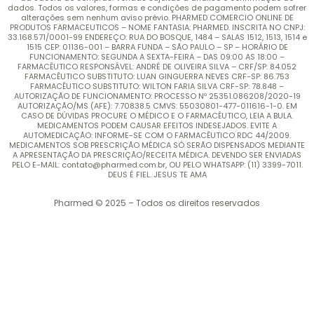
dados. Todos os valores, formas e condições de pagamento podem sofrer
alterações sem nenhum aviso prévio. PHARMED COMERCIO ONLINE DE
PRODUTOS FARMACEUTICOS – NOME FANTASIA: PHARMED. INSCRITA NO CNPJ:
33.168.571/0001-99 ENDEREÇO: RUA DO BOSQUE, 1484 – SALAS 1512, 1513, 1514 e
1515 CEP: 01136-001 – BARRA FUNDA – SÃO PAULO – SP – HORÁRIO DE
FUNCIONAMENTO: SEGUNDA A SEXTA-FEIRA – DAS 09:00 AS 18:00 –
FARMACÊUTICO RESPONSÁVEL: ANDRÉ DE OLIVEIRA SILVA – CRF/SP: 84.052
FARMACÊUTICO SUBSTITUTO: LUAN GINGUERRA NEVES CRF-SP: 86.753
FARMACÊUTICO SUBSTITUTO: WILTON FARIA SILVA CRF-SP: 78.848 –
AUTORIZAÇÃO DE FUNCIONAMENTO: PROCESSO Nº 25351.086208/2020-19
AUTORIZAÇÃO/MS (AFE): 7.70838.5 CMVS: 55030801-477-011616-1-0. EM
CASO DE DÚVIDAS PROCURE O MÉDICO E O FARMACÊUTICO, LEIA A BULA.
MEDICAMENTOS PODEM CAUSAR EFEITOS INDESEJADOS. EVITE A
AUTOMEDICAÇÃO: INFORME-SE COM O FARMACÊUTICO RDC 44/2009.
MEDICAMENTOS SOB PRESCRIÇÃO MÉDICA SÓ SERÃO DISPENSADOS MEDIANTE
A APRESENTAÇÃO DA PRESCRIÇÃO/RECEITA MÉDICA. DEVENDO SER ENVIADAS
PELO E-MAIL: contato@pharmed.com.br, OU PELO WHATSAPP: (11) 3399-7011.
DEUS É FIEL. JESUS TE AMA
Pharmed © 2025 – Todos os direitos reservados