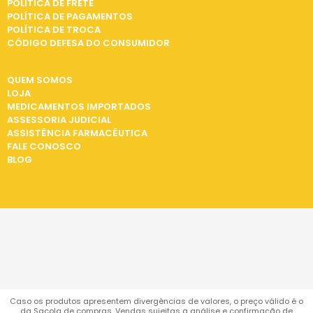
POLÍTICA DE FRETE
POLÍTICA DE PAGAMENTOS
POLÍTICA DE TROCA
CÓDIGO DEFESA DO CONSUMIDOR
INSTITUCIONAL
QUEM SOMOS
LOJA
MEDICAMENTOS IMPORTADOS
ASSESSORIA JUDICIAL
ASSISTÊNCIA FARMACÊUTICA
FALE CONOSCO
BLOG
Caso os produtos apresentem divergências de valores, o preço válido é o
da Sacola de compras. Vendas sujeitas a análise e confirmação de