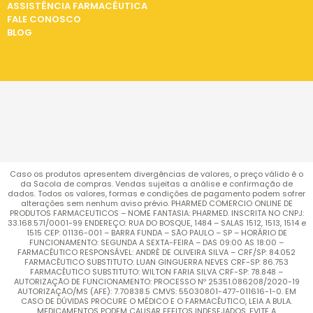
ASSISTÊNCIA FARMACÊUTICA
FALE CONOSCO
BLOG
Caso os produtos apresentem divergências de valores, o preço válido é o
da Sacola de compras. Vendas sujeitas a análise e confirmação de
dados. Todos os valores, formas e condições de pagamento podem sofrer
alterações sem nenhum aviso prévio. PHARMED COMERCIO ONLINE DE
PRODUTOS FARMACEUTICOS – NOME FANTASIA: PHARMED. INSCRITA NO CNPJ:
33.168.571/0001-99 ENDEREÇO: RUA DO BOSQUE, 1484 – SALAS 1512, 1513, 1514 e
1515 CEP: 01136-001 – BARRA FUNDA – SÃO PAULO – SP – HORÁRIO DE
FUNCIONAMENTO: SEGUNDA A SEXTA-FEIRA – DAS 09:00 AS 18:00 –
FARMACÊUTICO RESPONSÁVEL: ANDRÉ DE OLIVEIRA SILVA – CRF/SP: 84.052
FARMACÊUTICO SUBSTITUTO: LUAN GINGUERRA NEVES CRF-SP: 86.753
FARMACÊUTICO SUBSTITUTO: WILTON FARIA SILVA CRF-SP: 78.848 –
AUTORIZAÇÃO DE FUNCIONAMENTO: PROCESSO Nº 25351.086208/2020-19
AUTORIZAÇÃO/MS (AFE): 7.70838.5 CMVS: 55030801-477-011616-1-0. EM
CASO DE DÚVIDAS PROCURE O MÉDICO E O FARMACÊUTICO, LEIA A BULA.
MEDICAMENTOS PODEM CAUSAR EFEITOS INDESEJADOS. EVITE A