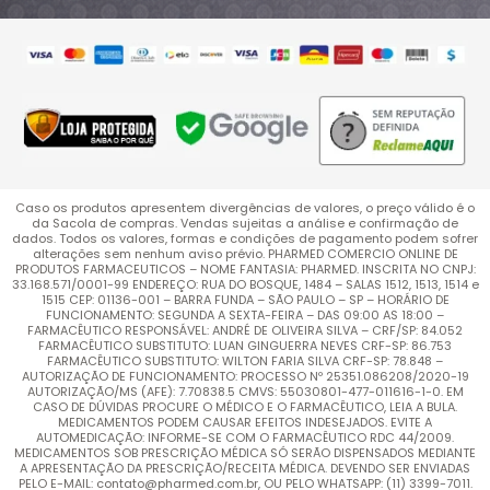
Caso os produtos apresentem divergências de valores, o preço válido é o
da Sacola de compras. Vendas sujeitas a análise e confirmação de
dados. Todos os valores, formas e condições de pagamento podem sofrer
alterações sem nenhum aviso prévio. PHARMED COMERCIO ONLINE DE
PRODUTOS FARMACEUTICOS – NOME FANTASIA: PHARMED. INSCRITA NO CNPJ:
33.168.571/0001-99 ENDEREÇO: RUA DO BOSQUE, 1484 – SALAS 1512, 1513, 1514 e
1515 CEP: 01136-001 – BARRA FUNDA – SÃO PAULO – SP – HORÁRIO DE
FUNCIONAMENTO: SEGUNDA A SEXTA-FEIRA – DAS 09:00 AS 18:00 –
FARMACÊUTICO RESPONSÁVEL: ANDRÉ DE OLIVEIRA SILVA – CRF/SP: 84.052
FARMACÊUTICO SUBSTITUTO: LUAN GINGUERRA NEVES CRF-SP: 86.753
FARMACÊUTICO SUBSTITUTO: WILTON FARIA SILVA CRF-SP: 78.848 –
AUTORIZAÇÃO DE FUNCIONAMENTO: PROCESSO Nº 25351.086208/2020-19
AUTORIZAÇÃO/MS (AFE): 7.70838.5 CMVS: 55030801-477-011616-1-0. EM
CASO DE DÚVIDAS PROCURE O MÉDICO E O FARMACÊUTICO, LEIA A BULA.
MEDICAMENTOS PODEM CAUSAR EFEITOS INDESEJADOS. EVITE A
AUTOMEDICAÇÃO: INFORME-SE COM O FARMACÊUTICO RDC 44/2009.
MEDICAMENTOS SOB PRESCRIÇÃO MÉDICA SÓ SERÃO DISPENSADOS MEDIANTE
A APRESENTAÇÃO DA PRESCRIÇÃO/RECEITA MÉDICA. DEVENDO SER ENVIADAS
PELO E-MAIL: contato@pharmed.com.br, OU PELO WHATSAPP: (11) 3399-7011.