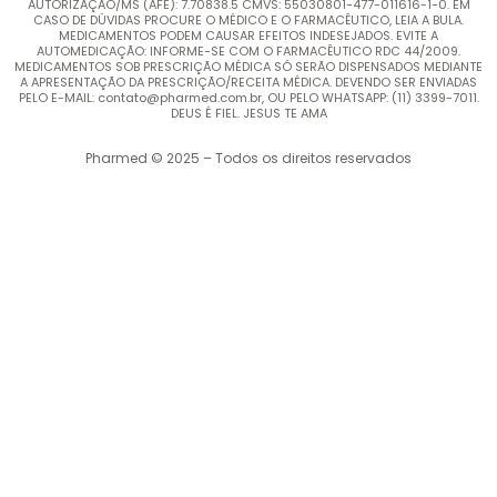
AUTORIZAÇÃO/MS (AFE): 7.70838.5 CMVS: 55030801-477-011616-1-0. EM
CASO DE DÚVIDAS PROCURE O MÉDICO E O FARMACÊUTICO, LEIA A BULA.
MEDICAMENTOS PODEM CAUSAR EFEITOS INDESEJADOS. EVITE A
AUTOMEDICAÇÃO: INFORME-SE COM O FARMACÊUTICO RDC 44/2009.
MEDICAMENTOS SOB PRESCRIÇÃO MÉDICA SÓ SERÃO DISPENSADOS MEDIANTE
A APRESENTAÇÃO DA PRESCRIÇÃO/RECEITA MÉDICA. DEVENDO SER ENVIADAS
PELO E-MAIL: contato@pharmed.com.br, OU PELO WHATSAPP: (11) 3399-7011.
DEUS É FIEL. JESUS TE AMA
Pharmed © 2025 – Todos os direitos reservados