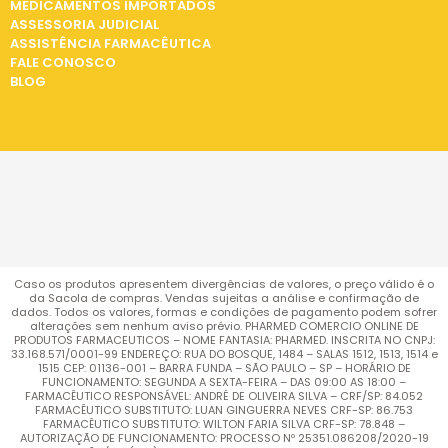
MEDICAMENTOS IMPORTADOS
ASSESSORIA JUDICIAL
ASSISTÊNCIA FARMACÊUTICA
FALE CONOSCO
BLOG
Caso os produtos apresentem divergências de valores, o preço válido é o
da Sacola de compras. Vendas sujeitas a análise e confirmação de
dados. Todos os valores, formas e condições de pagamento podem sofrer
alterações sem nenhum aviso prévio. PHARMED COMERCIO ONLINE DE
PRODUTOS FARMACEUTICOS – NOME FANTASIA: PHARMED. INSCRITA NO CNPJ:
33.168.571/0001-99 ENDEREÇO: RUA DO BOSQUE, 1484 – SALAS 1512, 1513, 1514 e
1515 CEP: 01136-001 – BARRA FUNDA – SÃO PAULO – SP – HORÁRIO DE
FUNCIONAMENTO: SEGUNDA A SEXTA-FEIRA – DAS 09:00 AS 18:00 –
FARMACÊUTICO RESPONSÁVEL: ANDRÉ DE OLIVEIRA SILVA – CRF/SP: 84.052
FARMACÊUTICO SUBSTITUTO: LUAN GINGUERRA NEVES CRF-SP: 86.753
FARMACÊUTICO SUBSTITUTO: WILTON FARIA SILVA CRF-SP: 78.848 –
AUTORIZAÇÃO DE FUNCIONAMENTO: PROCESSO Nº 25351.086208/2020-19