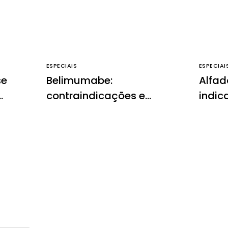
ESPECIAIS
ESPECIAI
se
Belimumabe:
Alfad
contraindicações e
indic
efeitos colaterais
contr
colat
impor