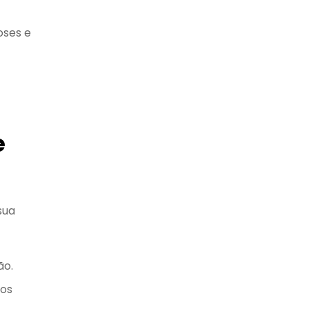
oses e
e
sua
ão.
dos