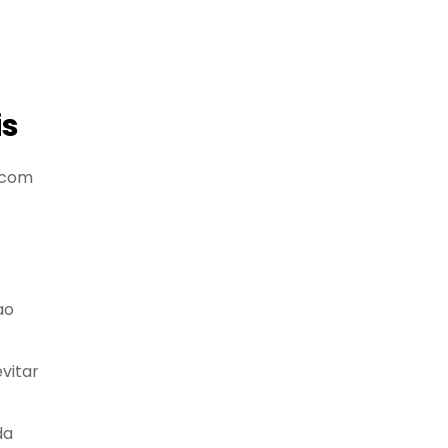
is
r com
ao
vitar
da