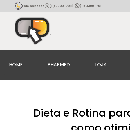
Fale conosco
(11) 3399-7011
|
(11) 3399-7011
HOME
PHARMED
LOJA
Dieta e Rotina pa
como otimi