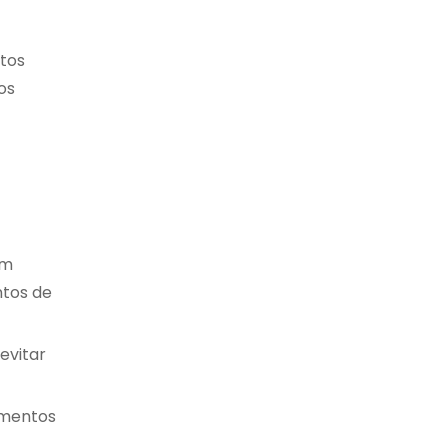
tos
os
om
ntos de
evitar
amentos