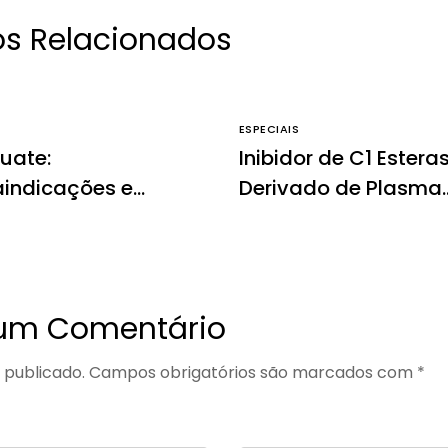
os Relacionados
ESPECIAIS
guate:
Inibidor de C1 Estera
aindicações e
Derivado de Plasma
s colaterais
Humano:
contraindicações e
efeitos colaterais
 um Comentário
 publicado.
Campos obrigatórios são marcados com
*