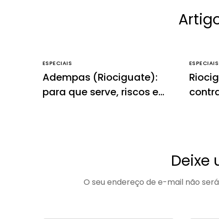
Artig
ESPECIAIS
ESPECIAIS
Adempas (Riociguate):
Rioci
para que serve, riscos e
contr
informações essenciais
efeito
Deixe
O seu endereço de e-mail não será